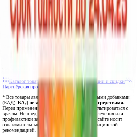
Написать нам
Не нашли нужный товар?
Статьи о здоровье и витаминах
Читать
Мы в социальных сетях
Сервисы и продукты vitanow
Каталог товаров
Блог о здоровье
Акции и скидки
Партнёрская программа
* Все товары являются биологически активными добавками
(БАД).
БАД не являются лекарственными средствами.
Перед применением рекомендуется проконсультироваться с
врачом. Не предназначены для диагностики, лечения или
профилактики заболеваний. Информация на сайте носит
ознакомительный характер и не является медицинской
рекомендацией.