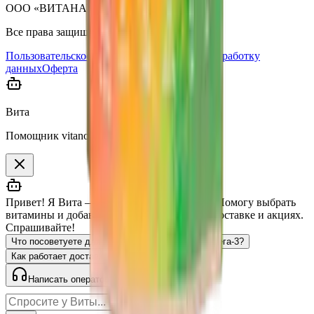
ООО «ВИТАНАУ», 2023–
2026
.
Все права защищены.
Пользовательское соглашение
Согласие на обработку
данных
Оферта
Вита
Помощник vitanow.ru
Привет! Я Вита — помощник vitanow.ru 👋 Помогу выбрать
витамины и добавки, отвечу на вопросы о доставке и акциях.
Спрашивайте!
Что посоветуете для иммунитета?
Есть ли омега-3?
Как работает доставка?
Есть ли скидки?
Написать оператору