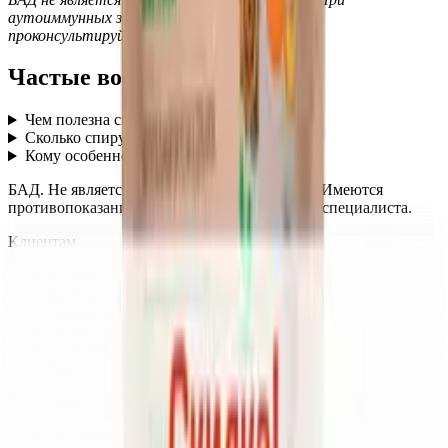
аутоиммунных заболеваниях и беременности
проконсультируйтесь с врачом.
Частые вопросы
Чем полезна спирулина?
+
Сколько спирулины принимать в день?
+
Кому особенно полезна спирулина?
+
БАД. Не является лекарственным средством. Имеются
противопоказания, необходима консультация специалиста.
Клиентам
Каталог
Бренды
Подбор по веществам
Оплата заказов
Способы доставки
Акции
Категории
Витамины и минералы