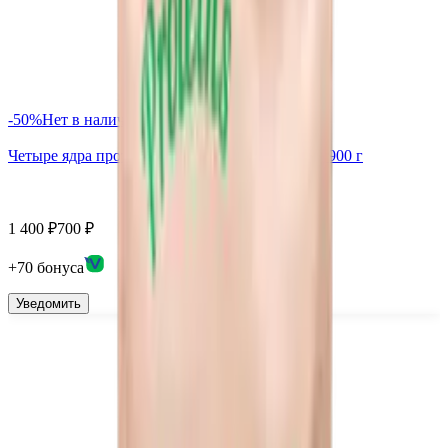
-
50
%
Нет в наличии
Четыре ядра протеин Green Proteins, порошок, 900 г
1 400
₽
700
₽
+
70
бонус
а
Уведомить