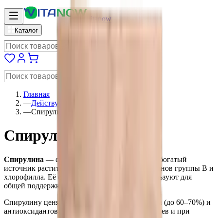
vitanow
Каталог
Главная
—
Действующие вещества
—
Спирулина
Спирулина
Спирулина
— сине-зелёная микроводоросль, богатый
источник растительного белка, железа, витаминов группы B и
хлорофилла. Её относят к суперфудам и используют для
общей поддержки организма и детокса.
Спирулину ценят за высокое содержание белка (до 60–70%) и
антиоксидантов. Она популярна у вегетарианцев и при