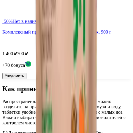
-
50
%
Нет в наличии
Комплексный протеин Green Proteins, порошок, 900 г
1 400
₽
700
₽
+
70
бонус
а
Уведомить
Как принимать спирулину
Распространённая дозировка — 3–5 г в сутки, можно
разделить на приёмы. Порошок добавляют в смузи и воду,
таблетки удобнее дозировать. Начинать лучше с малых доз.
Важно выбирать спирулину проверенных производителей с
контролем чистоты.
БАД не является лекарственным средством. При