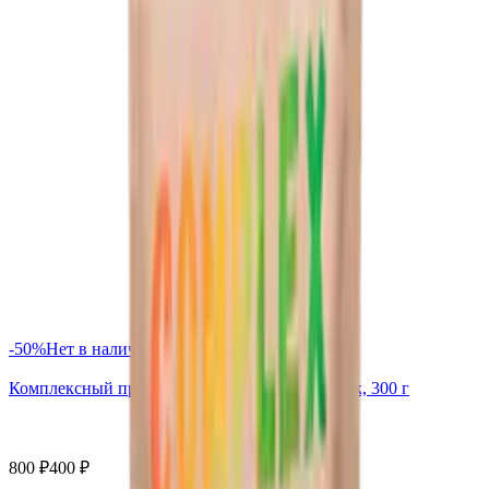
-
50
%
Нет в наличии
Комплексный протеин Green Proteins, порошок, 300 г
800
₽
400
₽