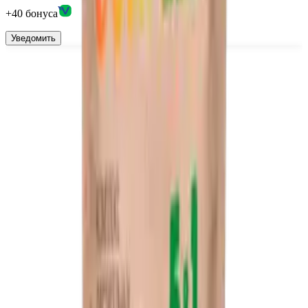
+
40
бонус
а
Уведомить