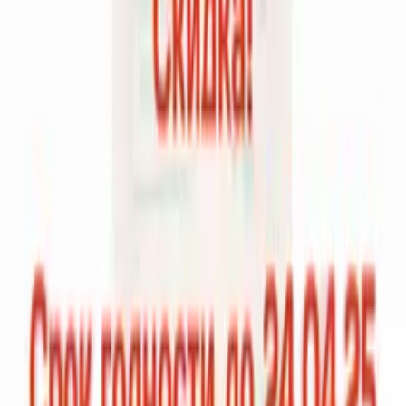
Омега-3
Коллаген
Спортпитание
От стресса
О компании
О нас
Блог
Партнёрам
Сертификаты качества
Пользовательское соглашение
Согласие на обработку данных
Поддержка
Контакты
Частые вопросы
Мои заказы
Горячая линия
8 (931) 000-29-97
С 10 до 19 (пн.–пт.),
с 10 до 16 (сб.–вс.) по Москве