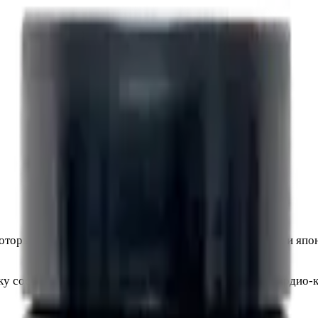
оторый содержится в красном винограде, кожуре ягод и япо
ку сосудов. Часто его включают в антивозрастные и кардио-