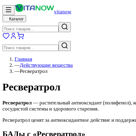
vitanow
Каталог
Главная
—
Действующие вещества
—
Ресвератрол
Ресвератрол
Ресвератрол
— растительный антиоксидант (полифенол), к
сосудистой системы и здорового старения.
Ресвератрол ценят за антиоксидантное действие и поддерж
БАДы с «Ресвератрол»