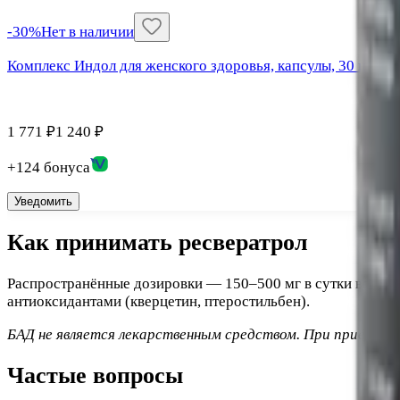
-
30
%
Нет в наличии
Комплекс Индол для женского здоровья, капсулы, 30 шт. А
1 771
₽
1 240
₽
+
124
бонус
а
Уведомить
Как принимать ресвератрол
Распространённые дозировки — 150–500 мг в сутки во врем
антиоксидантами (кверцетин, птеростильбен).
БАД не является лекарственным средством. При приёме а
Частые вопросы