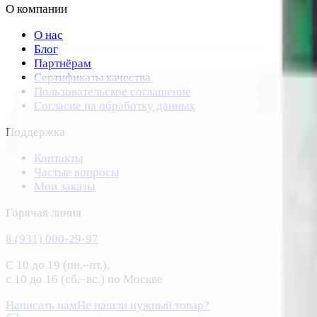
О компании
О нас
Блог
Партнёрам
Сертификаты качества
Пользовательское соглашение
Согласие на обработку данных
Поддержка
Контакты
Частые вопросы
Мои заказы
Горячая линия
8 (931) 000-29-97
С 10 до 19 (пн.–пт.),
с 10 до 16 (сб.–вс.) по Москве
Написать нам
Не нашли нужный товар?