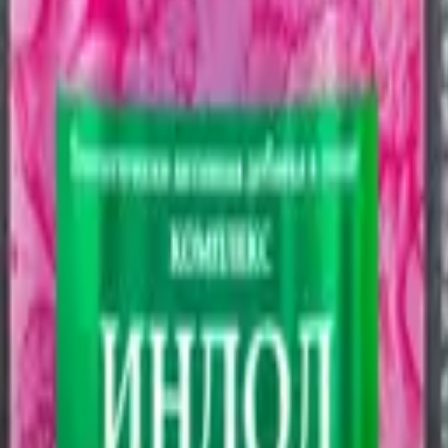
лтайские традиции
я еды с жирами (для усвоения). Транс-ресвератрол — более
нтикоагулянтов проконсультируйтесь с врачом.