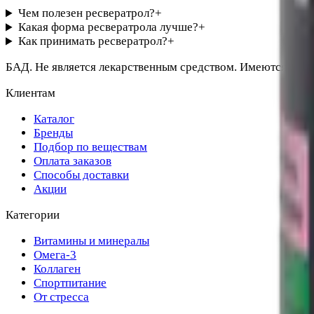
Чем полезен ресвератрол?
+
Какая форма ресвератрола лучше?
+
Как принимать ресвератрол?
+
БАД. Не является лекарственным средством. Имеются прот
Клиентам
Каталог
Бренды
Подбор по веществам
Оплата заказов
Способы доставки
Акции
Категории
Витамины и минералы
Омега-3
Коллаген
Спортпитание
От стресса