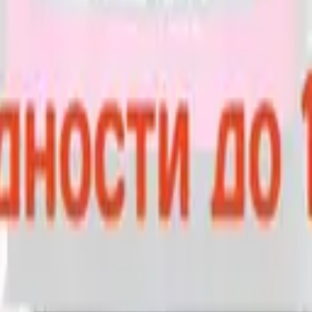
Партнёрская программа
 (БАД).
БАД не являются лекарственными средствами.
П
рофилактики заболеваний. Информация на сайте носит ознак
ых
Оферта