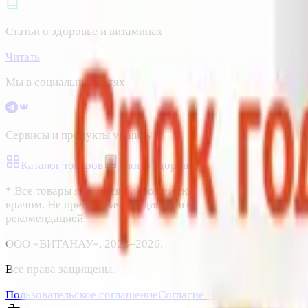
Статьи о здоровье и витаминах
Читать
Мы в социальных сетях
Сервисы и продукты vitanow
Каталог товаров
Блог о здоровье
Акции и скидки
* Все товары являются биологически активными добавками
врачом. Не предназначены для диагностики, лечения или п
рекомендацией.
ООО «ВИТАНАУ», 2023–
2026
.
Все права защищены.
Пользовательское соглашение
Согласие на обработку данн