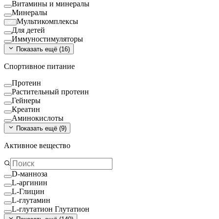
Витамины и минералы
Минералы
Мультикомплексы
Для детей
Иммуностимуляторы
Показать ещё (
16
)
Спортивное питание
Протеин
Растительный протеин
Гейнеры
Креатин
Аминокислоты
Показать ещё (
9
)
Активное вещество
D-манноза
L-аргинин
L-Глицин
L-глутамин
L-глутатион Глутатион