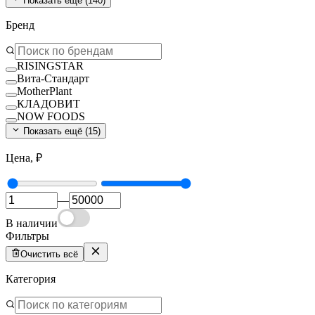
Показать ещё (
140
)
Бренд
RISINGSTAR
Вита-Стандарт
MotherPlant
КЛАДОВИТ
NOW FOODS
Показать ещё (
15
)
Цена, ₽
—
В наличии
Фильтры
Очистить всё
Категория