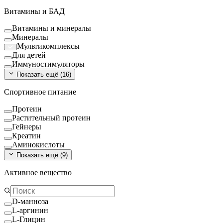
Витамины и БАД
Витамины и минералы
Минералы
Мультикомплексы
Для детей
Иммуностимуляторы
Показать ещё (
16
)
Спортивное питание
Протеин
Растительный протеин
Гейнеры
Креатин
Аминокислоты
Показать ещё (
9
)
Активное вещество
D-манноза
L-аргинин
L-Глицин