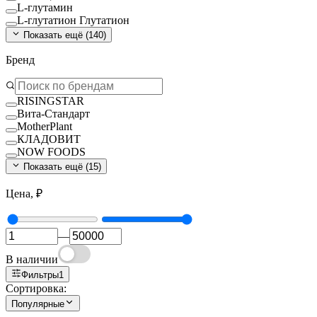
L-глутамин
L-глутатион Глутатион
Показать ещё (
140
)
Бренд
RISINGSTAR
Вита-Стандарт
MotherPlant
КЛАДОВИТ
NOW FOODS
Показать ещё (
15
)
Цена, ₽
—
В наличии
Фильтры
1
Сортировка:
Популярные