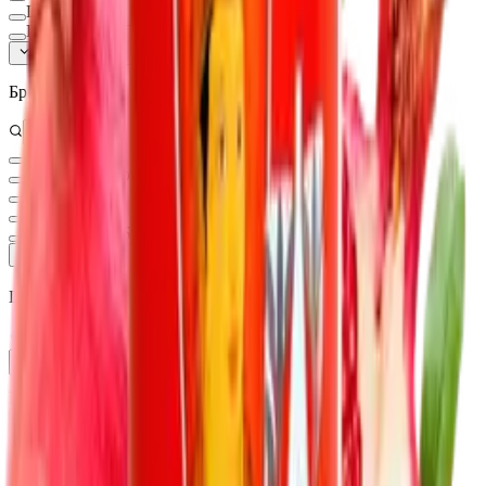
L-глутамин
L-глутатион Глутатион
Показать ещё (
140
)
Бренд
RISINGSTAR
Вита-Стандарт
MotherPlant
КЛАДОВИТ
NOW FOODS
Показать ещё (
15
)
Цена, ₽
—
В наличии
Фильтры
1
Сортировка:
Популярные