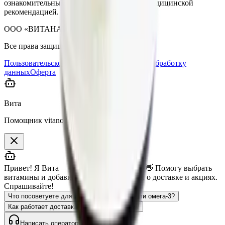
ознакомительный характер и не является медицинской
рекомендацией.
ООО «ВИТАНАУ», 2023–
2026
.
Все права защищены.
Пользовательское соглашение
Согласие на обработку
данных
Оферта
Вита
Помощник vitanow.ru
Привет! Я Вита — помощник vitanow.ru 👋 Помогу выбрать
витамины и добавки, отвечу на вопросы о доставке и акциях.
Спрашивайте!
Что посоветуете для иммунитета?
Есть ли омега-3?
Как работает доставка?
Есть ли скидки?
Написать оператору