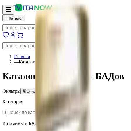
vitanow
Каталог
Главная
—
Каталог
Каталог витаминов и БАДов
Фильтры
Очистить всё
Категория
Витамины и БАД