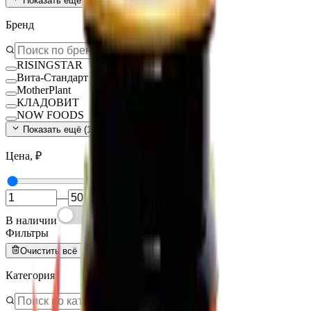
Показать ещё (
140
)
Бренд
RISINGSTAR
Вита-Стандарт
MotherPlant
КЛАДОВИТ
NOW FOODS
Показать ещё (
15
)
Цена, ₽
—
В наличии
Фильтры
Очистить всё
Категория