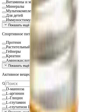
Витамины и минералы
Минералы
Мультикомплексы
Для детей
Иммуностимуляторы
Показать ещё (
16
)
Спортивное питание
Протеин
Растительный протеин
Гейнеры
Креатин
Аминокислоты
Показать ещё (
9
)
Активное вещество
D-манноза
L-аргинин
L-Глицин
L-глутамин
L-глутатион Глутатион