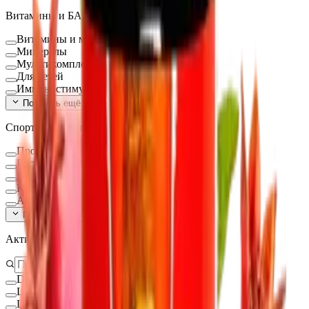
Витамины и БАД
Витамины и минералы
Минералы
Мультикомплексы
Для детей
Иммуностимуляторы
Показать ещё (
16
)
Спортивное питание
Протеин
Растительный протеин
Гейнеры
Креатин
Аминокислоты
Показать ещё (
9
)
Активное вещество
D-манноза
L-аргинин
L-Глицин