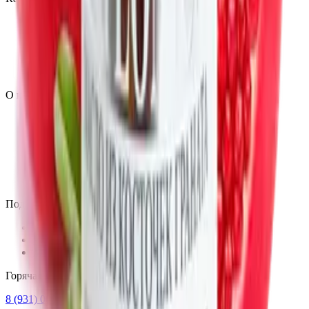
Витамины и минералы
Омега-3
Коллаген
Спортпитание
От стресса
О компании
О нас
Блог
Партнёрам
Сертификаты качества
Пользовательское соглашение
Согласие на обработку данных
Поддержка
Контакты
Частые вопросы
Мои заказы
Горячая линия
8 (931) 000-29-97