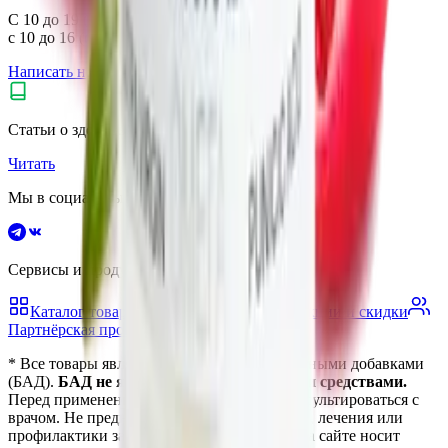
С 10 до 19 (пн.–пт.),
с 10 до 16 (сб.–вс.) по Москве
Написать нам
Не нашли нужный товар?
Статьи о здоровье и витаминах
Читать
Мы в социальных сетях
Сервисы и продукты vitanow
Каталог товаров
Блог о здоровье
Акции и скидки
Партнёрская программа
* Все товары являются биологически активными добавками
(БАД).
БАД не являются лекарственными средствами.
Перед применением рекомендуется проконсультироваться с
врачом. Не предназначены для диагностики, лечения или
профилактики заболеваний. Информация на сайте носит