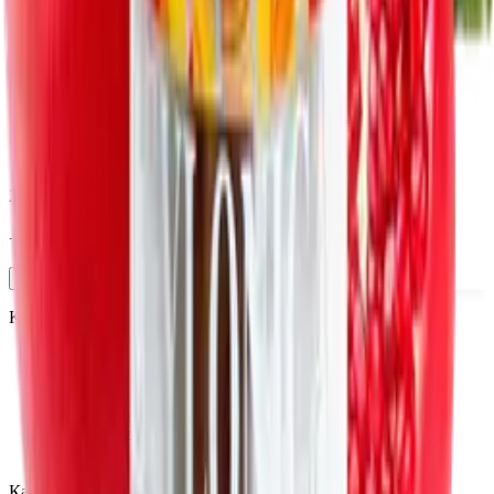
Нет в наличии
Масло из косточек граната Extra Virgin CEYLONICA ®,
капуслы, 30 шт
2 900
₽
+
290
бонус
а
Уведомить
Клиентам
Каталог
Бренды
Подбор по веществам
Оплата заказов
Способы доставки
Акции
Категории