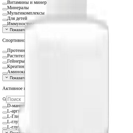
Витамины и минералы
Минералы
Мультикомплексы
Для детей
Иммуностимуляторы
Показать ещё (
16
)
Спортивное питание
Протеин
Растительный протеин
Гейнеры
Креатин
Аминокислоты
Показать ещё (
9
)
Активное вещество
D-манноза
L-аргинин
L-Глицин
L-глутамин
L-глутатион Глутатион