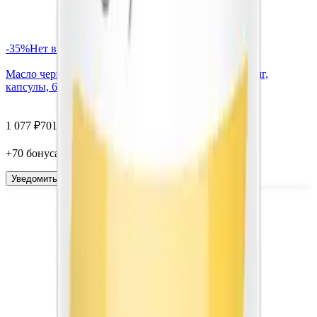
-
35
%
Нет в наличии
Масло черного тмина с Q10 и каротиноидами, 690 мг,
капсулы, 60 шт. RISINGSTAR
1 077
₽
701
₽
+
70
бонус
а
Уведомить