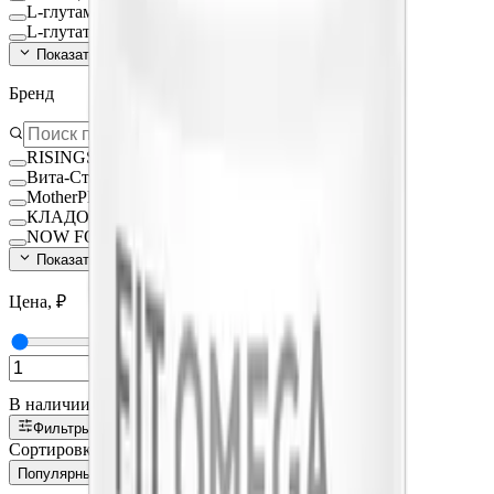
L-глутамин
L-глутатион Глутатион
Показать ещё (
140
)
Бренд
RISINGSTAR
Вита-Стандарт
MotherPlant
КЛАДОВИТ
NOW FOODS
Показать ещё (
15
)
Цена, ₽
—
В наличии
Фильтры
1
Сортировка:
Популярные