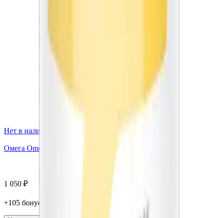
Нет в наличии
Омега Omega 3D, капсулы, 90 шт. АКАДЕМИЯ-Т
1 050
₽
+
105
бонус
а