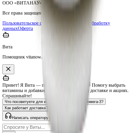
ООО «ВИТАНАУ», 2023–
2026
.
Все права защищены.
Пользовательское соглашение
Согласие на обработку
данных
Оферта
Вита
Помощник vitanow.ru
Привет! Я Вита — помощник vitanow.ru 👋 Помогу выбрать
витамины и добавки, отвечу на вопросы о доставке и акциях.
Спрашивайте!
Что посоветуете для иммунитета?
Есть ли омега-3?
Как работает доставка?
Есть ли скидки?
Написать оператору