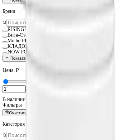
Показать ещё (
140
)
Бренд
RISINGSTAR
Вита-Стандарт
MotherPlant
КЛАДОВИТ
NOW FOODS
Показать ещё (
15
)
Цена, ₽
—
В наличии
Фильтры
Очистить всё
Категория