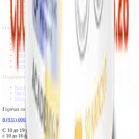
Омега-3
Коллаген
Спортпитание
От стресса
О компании
О нас
Блог
Партнёрам
Сертификаты качества
Пользовательское соглашение
Согласие на обработку данных
Поддержка
Контакты
Частые вопросы
Мои заказы
Горячая линия
8 (931) 000-29-97
С 10 до 19 (пн.–пт.),
с 10 до 16 (сб.–вс.) по Москве