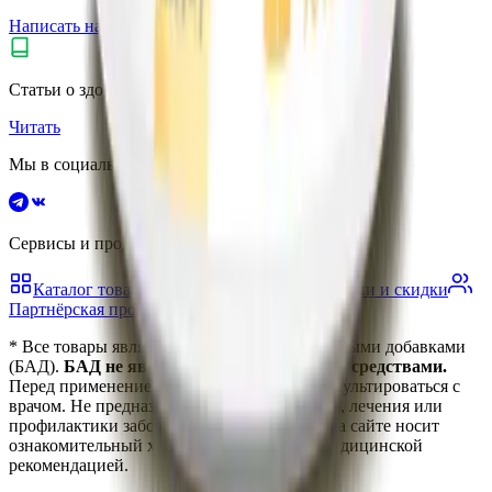
Написать нам
Не нашли нужный товар?
Статьи о здоровье и витаминах
Читать
Мы в социальных сетях
Сервисы и продукты vitanow
Каталог товаров
Блог о здоровье
Акции и скидки
Партнёрская программа
* Все товары являются биологически активными добавками
(БАД).
БАД не являются лекарственными средствами.
Перед применением рекомендуется проконсультироваться с
врачом. Не предназначены для диагностики, лечения или
профилактики заболеваний. Информация на сайте носит
ознакомительный характер и не является медицинской
рекомендацией.