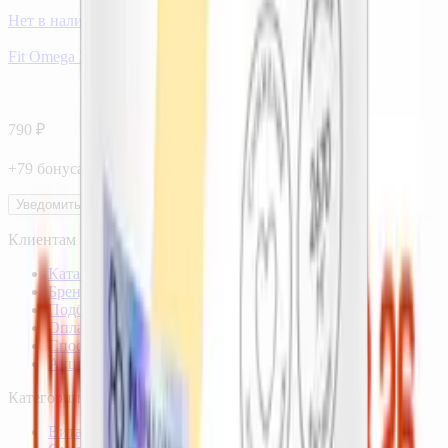
Нет в наличии
Fit Omega 3-6-9, капсулы, 90 шт. АКАДЕМИЯ-Т
790
₽
+
79
бонус
а
Уведомить
Клиентам
Каталог
Бренды
Подбор по веществам
Оплата заказов
Способы доставки
Акции
Категории
Витамины и минералы