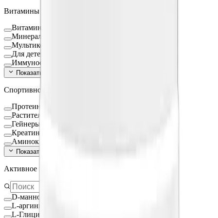
Витамины и БАД
Витамины и минералы
Минералы
Мультикомплексы
Для детей
Иммуностимуляторы
Показать ещё (
16
)
Спортивное питание
Протеин
Растительный протеин
Гейнеры
Креатин
Аминокислоты
Показать ещё (
9
)
Активное вещество
D-манноза
L-аргинин
L-Глицин