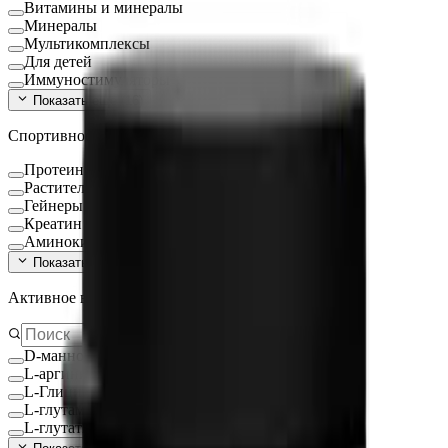
Витамины и минералы
Минералы
Мультикомплексы
Для детей
Иммуностимуляторы
Показать ещё (
16
)
Спортивное питание
Протеин
Растительный протеин
Гейнеры
Креатин
Аминокислоты
Показать ещё (
9
)
Активное вещество
D-манноза
L-аргинин
L-Глицин
L-глутамин
L-глутатион Глутатион