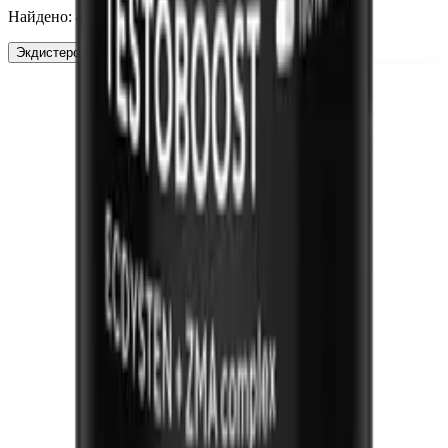
Найдено:
4
Экдистерон