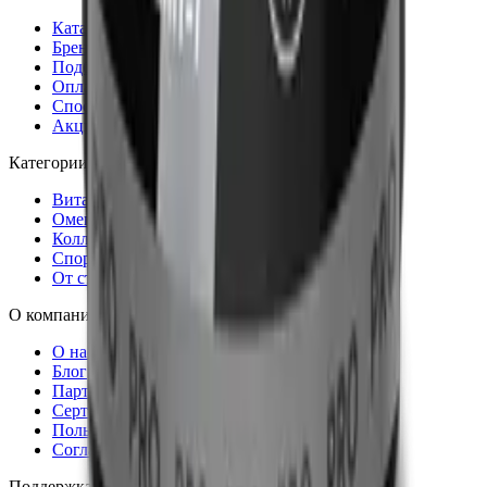
Каталог
Бренды
Подбор по веществам
Оплата заказов
Способы доставки
Акции
Категории
Витамины и минералы
Омега-3
Коллаген
Спортпитание
От стресса
О компании
О нас
Блог
Партнёрам
Сертификаты качества
Пользовательское соглашение
Согласие на обработку данных
Поддержка