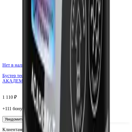
Нет в наличии
Бустер тестостерона TestoBoost®, капсулы, 180 шт.
АКАДЕМИЯ-Т
1 110
₽
+
111
бонус
а
Уведомить
Клиентам