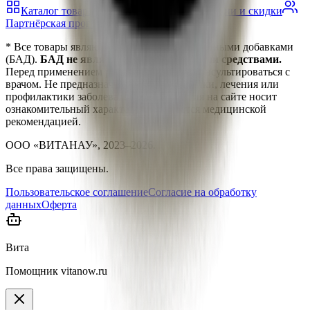
Каталог товаров
Блог о здоровье
Акции и скидки
Партнёрская программа
* Все товары являются биологически активными добавками
(БАД).
БАД не являются лекарственными средствами.
Перед применением рекомендуется проконсультироваться с
врачом. Не предназначены для диагностики, лечения или
профилактики заболеваний. Информация на сайте носит
ознакомительный характер и не является медицинской
рекомендацией.
ООО «ВИТАНАУ», 2023–
2026
.
Все права защищены.
Пользовательское соглашение
Согласие на обработку
данных
Оферта
Вита
Помощник vitanow.ru