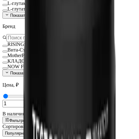
L-глутамин
L-глутатион Глутатион
Показать ещё (
140
)
Бренд
RISINGSTAR
Вита-Стандарт
MotherPlant
КЛАДОВИТ
NOW FOODS
Показать ещё (
15
)
Цена, ₽
—
В наличии
Фильтры
1
Сортировка:
Популярные