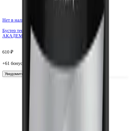
Нет в наличии
Бустер тестостерона TestoBoost®, капсулы, 90 шт.
АКАДЕМИЯ-Т
610
₽
+
61
бонус
а
Уведомить