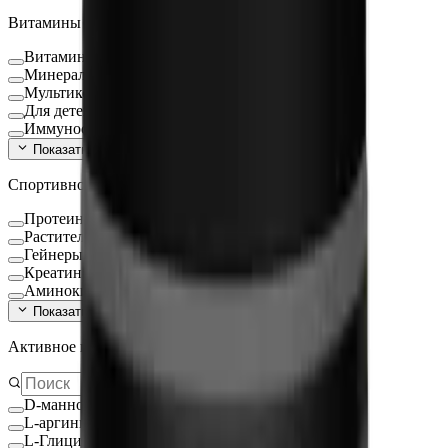
Витамины и БАД
Витамины и минералы
Минералы
Мультикомплексы
Для детей
Иммуностимуляторы
Показать ещё (
16
)
Спортивное питание
Протеин
Растительный протеин
Гейнеры
Креатин
Аминокислоты
Показать ещё (
9
)
Активное вещество
D-манноза
L-аргинин
L-Глицин