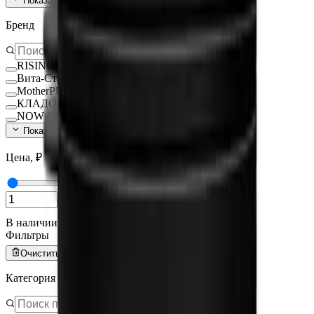
Показать ещё (
140
)
Бренд
RISINGSTAR
Вита-Стандарт
MotherPlant
КЛАДОВИТ
NOW FOODS
Показать ещё (
15
)
Цена, ₽
—
В наличии
Фильтры
Очистить всё
Категория