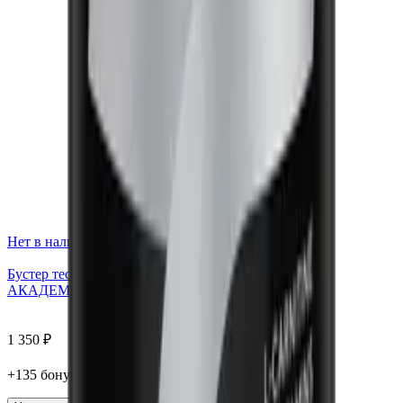
Нет в наличии
Бустер тестостерона Ecdysterone, капсулы, 240 шт.
АКАДЕМИЯ-Т
1 350
₽
+
135
бонус
а