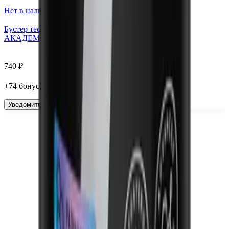
Нет в наличии
Бустер тестостерона Ecdysterone, капсулы, 120 шт.
АКАДЕМИЯ-Т
740
₽
+
74
бонус
а
Уведомить