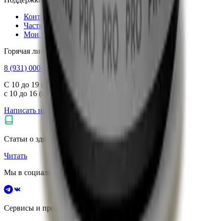
Контакты
Частые вопросы
Мои заказы
Горячая линия
8 (931) 000-29-97
С 10 до 19 (пн.–пт.),
с 10 до 16 (сб.–вс.) по Москве
Написать нам
Не нашли нужный товар?
Статьи о здоровье и витаминах
Читать
Мы в социальных сетях
Сервисы и продукты vitanow