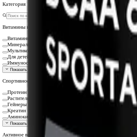
Категория
Витамины и БАД
Витамины и минералы
Минералы
Мультикомплексы
Для детей
Иммуностимуляторы
Показать ещё (
16
)
Спортивное питание
Протеин
Растительный протеин
Гейнеры
Креатин
Аминокислоты
Показать ещё (
9
)
Активное вещество