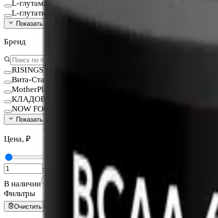
L-глутамин
L-глутатион Глутатион
Показать ещё (
140
)
Бренд
RISINGSTAR
Вита-Стандарт
MotherPlant
КЛАДОВИТ
NOW FOODS
Показать ещё (
15
)
Цена, ₽
—
В наличии
Фильтры
Очистить всё