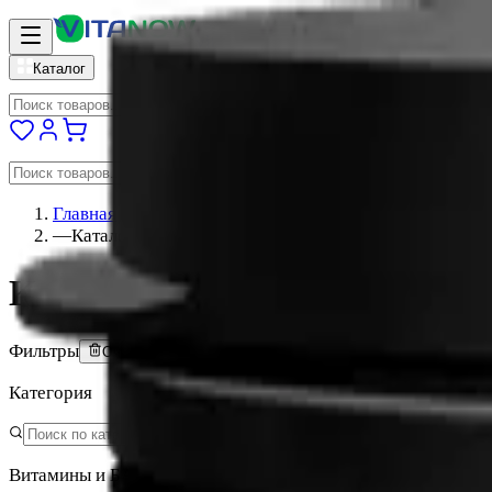
vitanow
Каталог
Главная
—
Каталог
Каталог витаминов и БАДо
Фильтры
Очистить всё
Категория
Витамины и БАД