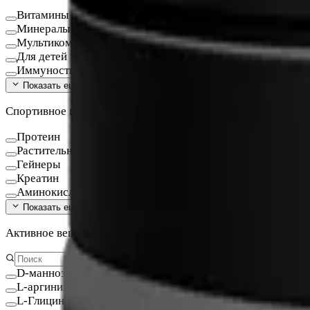
Витамины и минералы
Минералы
Мультикомплексы
Для детей
Иммуностимуляторы
Показать ещё (
16
)
Спортивное питание
Протеин
Растительный протеин
Гейнеры
Креатин
Аминокислоты
Показать ещё (
9
)
Активное вещество
D-манноза
L-аргинин
L-Глицин