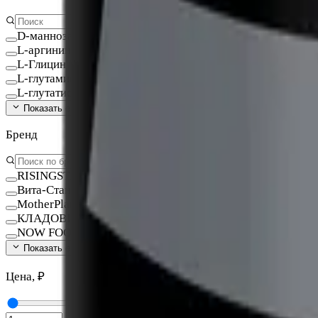
D-манноза
L-аргинин
L-Глицин
L-глутамин
L-глутатион Глутатион
Показать ещё (
140
)
Бренд
RISINGSTAR
Вита-Стандарт
MotherPlant
КЛАДОВИТ
NOW FOODS
Показать ещё (
15
)
Цена, ₽