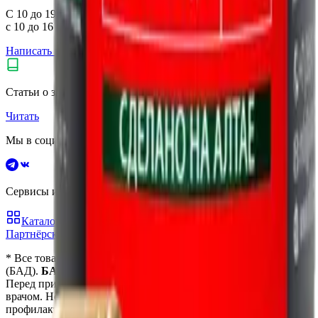
С 10 до 19 (пн.–пт.),
с 10 до 16 (сб.–вс.) по Москве
Написать нам
Не нашли нужный товар?
Статьи о здоровье и витаминах
Читать
Мы в социальных сетях
Сервисы и продукты vitanow
Каталог товаров
Блог о здоровье
Акции и скидки
Партнёрская программа
* Все товары являются биологически активными добавками
(БАД).
БАД не являются лекарственными средствами.
Перед применением рекомендуется проконсультироваться с
врачом. Не предназначены для диагностики, лечения или
профилактики заболеваний. Информация на сайте носит