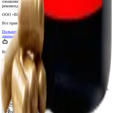
ознакомительный характер и не является медицинской
рекомендацией.
ООО «ВИТАНАУ», 2023–
2026
.
Все права защищены.
Пользовательское соглашение
Согласие на обработку
данных
Оферта
Вита
Помощник vitanow.ru
Привет! Я Вита — помощник vitanow.ru 👋 Помогу выбрать
витамины и добавки, отвечу на вопросы о доставке и акциях.
Спрашивайте!
Что посоветуете для иммунитета?
Есть ли омега-3?
Как работает доставка?
Есть ли скидки?
Написать оператору