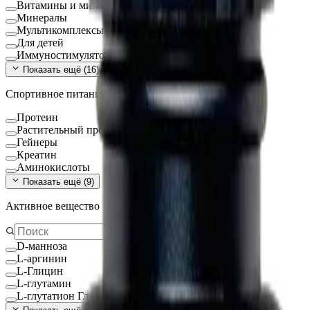
Витамины и минералы
Минералы
Мультикомплексы
Для детей
Иммуностимуляторы
Показать ещё (
16
)
Спортивное питание
Протеин
Растительный протеин
Гейнеры
Креатин
Аминокислоты
Показать ещё (
9
)
Активное вещество
D-манноза
L-аргинин
L-Глицин
L-глутамин
L-глутатион Глутатион