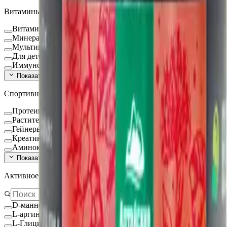
Витамины и БАД
Витамины и минералы
Минералы
Мультикомплексы
Для детей
Иммуностимуляторы
Показать ещё (
16
)
Спортивное питание
Протеин
Растительный протеин
Гейнеры
Креатин
Аминокислоты
Показать ещё (
9
)
Активное вещество
D-манноза
L-аргинин
L-Глицин