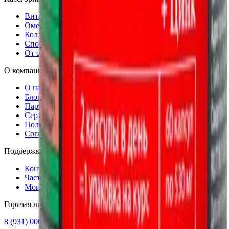
Витамины и минералы
Омега-3
Коллаген
Спортпитание
От стресса
О компании
О нас
Блог
Партнёрам
Сертификаты качества
Пользовательское соглашение
Согласие на обработку данных
Поддержка
Контакты
Частые вопросы
Мои заказы
Горячая линия
8 (931) 000-29-97