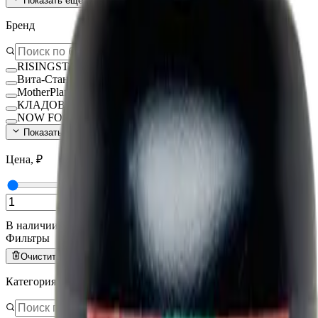
Показать ещё (
140
)
Бренд
RISINGSTAR
Вита-Стандарт
MotherPlant
КЛАДОВИТ
NOW FOODS
Показать ещё (
15
)
Цена, ₽
—
В наличии
Фильтры
Очистить всё
Категория