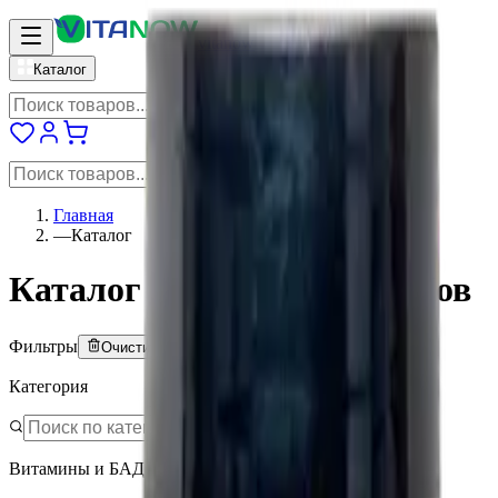
vitanow
Каталог
Главная
—
Каталог
Каталог витаминов и БАДов
Фильтры
Очистить всё
Категория
Витамины и БАД