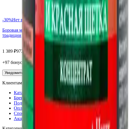
-
30
%
Нет в наличии
Боровая матка и красная щетка, капсулы, 60 шт. Алтайские
традиции
1 389
₽
973
₽
+
97
бонус
а
Уведомить
Клиентам
Каталог
Бренды
Подбор по веществам
Оплата заказов
Способы доставки
Акции
Категории