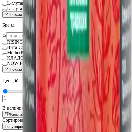
L-глутамин
L-глутатион Глутатион
Показать ещё (
140
)
Бренд
RISINGSTAR
Вита-Стандарт
MotherPlant
КЛАДОВИТ
NOW FOODS
Показать ещё (
15
)
Цена, ₽
—
В наличии
Фильтры
1
Сортировка:
Популярные