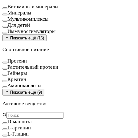
Витамины и минералы
Минералы
Мультикомплексы
Для детей
Иммуностимуляторы
Показать ещё (
16
)
Спортивное питание
Протеин
Растительный протеин
Гейнеры
Креатин
Аминокислоты
Показать ещё (
9
)
Активное вещество
D-манноза
L-аргинин
L-Глицин