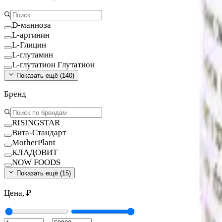
D-манноза
L-аргинин
L-Глицин
L-глутамин
L-глутатион Глутатион
Показать ещё (
140
)
Бренд
RISINGSTAR
Вита-Стандарт
MotherPlant
КЛАДОВИТ
NOW FOODS
Показать ещё (
15
)
Цена, ₽