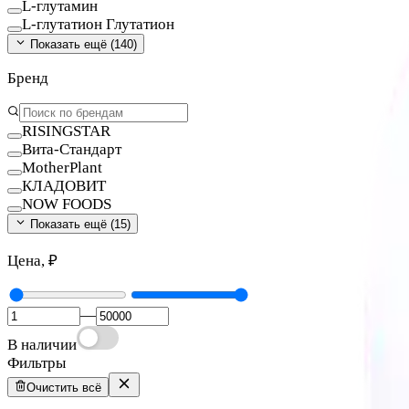
L-глутамин
L-глутатион Глутатион
Показать ещё (
140
)
Бренд
RISINGSTAR
Вита-Стандарт
MotherPlant
КЛАДОВИТ
NOW FOODS
Показать ещё (
15
)
Цена, ₽
—
В наличии
Фильтры
Очистить всё