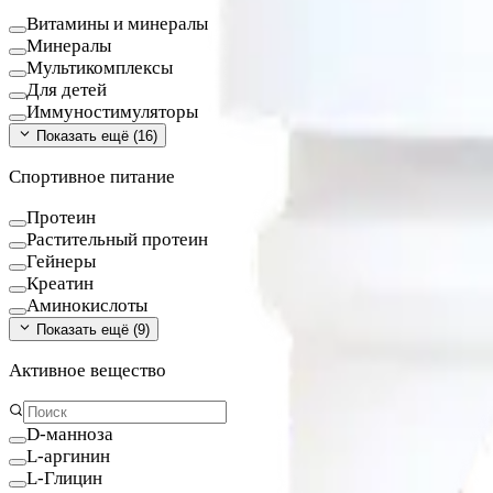
Витамины и минералы
Минералы
Мультикомплексы
Для детей
Иммуностимуляторы
Показать ещё (
16
)
Спортивное питание
Протеин
Растительный протеин
Гейнеры
Креатин
Аминокислоты
Показать ещё (
9
)
Активное вещество
D-манноза
L-аргинин
L-Глицин