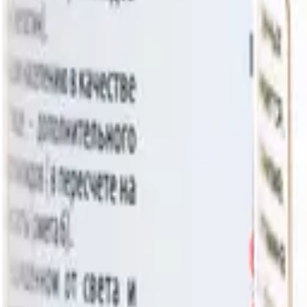
D-манноза
L-аргинин
L-Глицин
L-глутамин
L-глутатион Глутатион
Показать ещё (
140
)
Бренд
RISINGSTAR
Вита-Стандарт
MotherPlant
КЛАДОВИТ
NOW FOODS
Показать ещё (
15
)
Цена, ₽