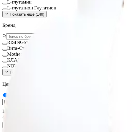
L-глутамин
L-глутатион Глутатион
Показать ещё (
140
)
Бренд
RISINGSTAR
Вита-Стандарт
MotherPlant
КЛАДОВИТ
NOW FOODS
Показать ещё (
15
)
Цена, ₽
—
В наличии
Фильтры
Очистить всё