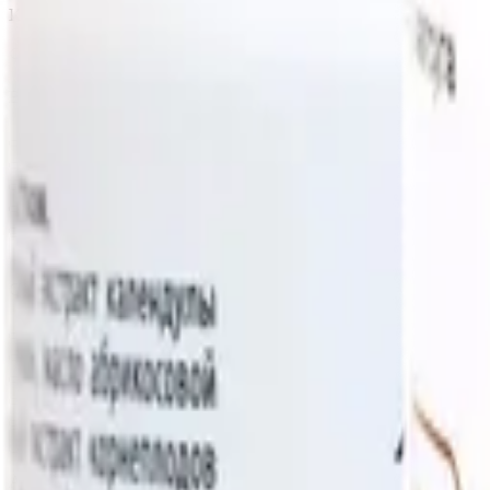
Категория
Витамины и БАД
Витамины и минералы
Минералы
Мультикомплексы
Для детей
Иммуностимуляторы
Показать ещё (
16
)
Спортивное питание
Протеин
Растительный протеин
Гейнеры
Креатин
Аминокислоты
Показать ещё (
9
)
Активное вещество