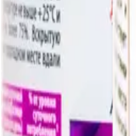
—
В наличии
Фильтры
1
Сортировка:
Популярные
Найдено:
2
Масло кедровое