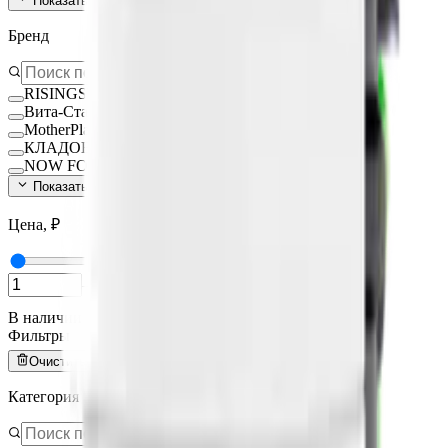
Показать ещё (
140
)
Бренд
RISINGSTAR
Вита-Стандарт
MotherPlant
КЛАДОВИТ
NOW FOODS
Показать ещё (
15
)
Цена, ₽
—
В наличии
Фильтры
Очистить всё
Категория