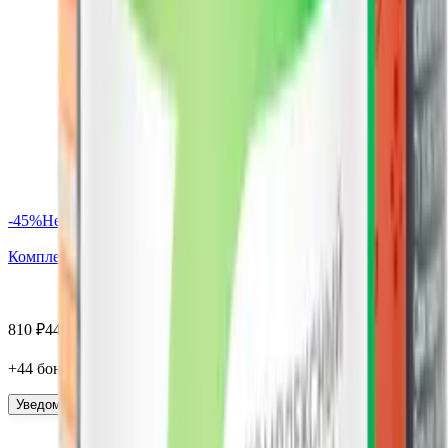
-
45
%
Нет в наличии
Комплекс Пиколинат хрома, капсулы, 60 шт. Вектор здоровья
810
₽
446
₽
+
44
бонус
а
Уведомить