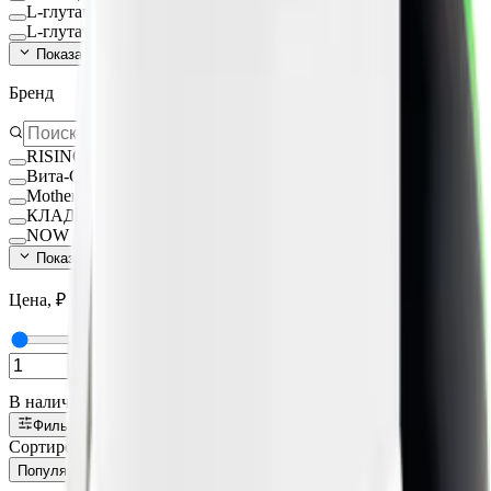
L-глутамин
L-глутатион Глутатион
Показать ещё (
140
)
Бренд
RISINGSTAR
Вита-Стандарт
MotherPlant
КЛАДОВИТ
NOW FOODS
Показать ещё (
15
)
Цена, ₽
—
В наличии
Фильтры
1
Сортировка:
Популярные