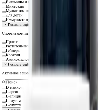
Витамины и минералы
Минералы
Мультикомплексы
Для детей
Иммуностимуляторы
Показать ещё (
16
)
Спортивное питание
Протеин
Растительный протеин
Гейнеры
Креатин
Аминокислоты
Показать ещё (
9
)
Активное вещество
D-манноза
L-аргинин
L-Глицин
L-глутамин
L-глутатион Глутатион