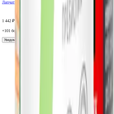
Лапчатка белая, капсулы, 60 шт. Алтайские традиции
1 442
₽
1 010
₽
+
101
бонус
а
Уведомить