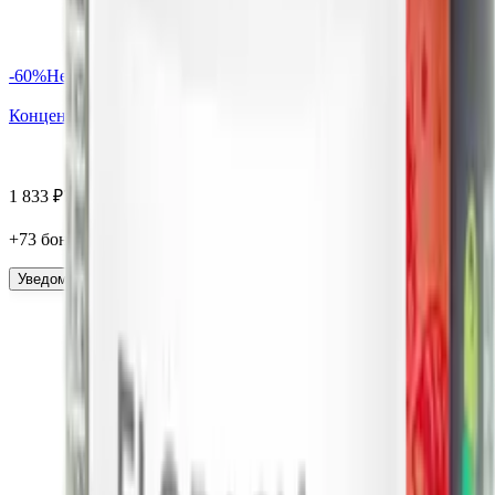
-
60
%
Нет в наличии
Концентрат Мумие, капсулы, 60 шт. Алтайские традиции
1 833
₽
734
₽
+
73
бонус
а
Уведомить