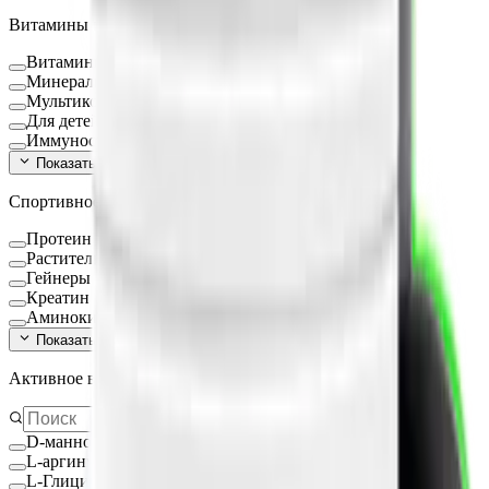
Витамины и БАД
Витамины и минералы
Минералы
Мультикомплексы
Для детей
Иммуностимуляторы
Показать ещё (
16
)
Спортивное питание
Протеин
Растительный протеин
Гейнеры
Креатин
Аминокислоты
Показать ещё (
9
)
Активное вещество
D-манноза
L-аргинин
L-Глицин