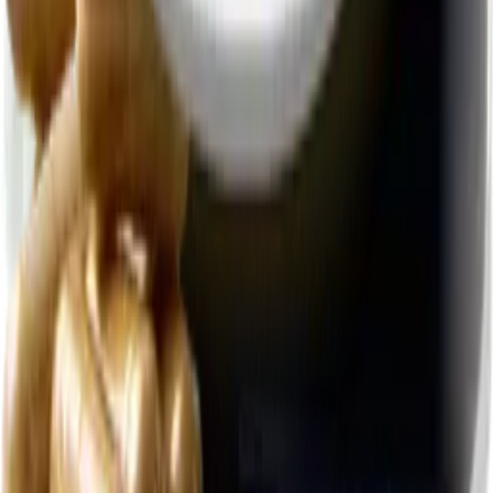
Читать
Мы в социальных сетях
Сервисы и продукты vitanow
Каталог товаров
Блог о здоровье
Акции и скидки
Партнёрская программа
* Все товары являются биологически активными добавками
(БАД).
БАД не являются лекарственными средствами.
Перед применением рекомендуется проконсультироваться с
врачом. Не предназначены для диагностики, лечения или
профилактики заболеваний. Информация на сайте носит
ознакомительный характер и не является медицинской
рекомендацией.
ООО «ВИТАНАУ», 2023–
2026
.
Все права защищены.
Пользовательское соглашение
Согласие на обработку
данных
Оферта