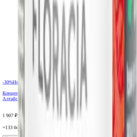
-
30
%
Нет в наличии
Концентрат Женское здоровье FOR WOMEN, капсулы, 60 шт,
Алтайские традиции
1 907
₽
1 335
₽
+
133
бонус
а