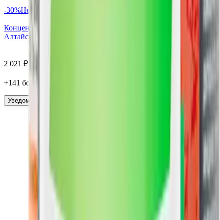
-
30
%
Нет в наличии
Концентрат Для желудка и кишечника, капсулы, 60 шт.
Алтайские традиции
2 021
₽
1 415
₽
+
141
бонус
а
Уведомить