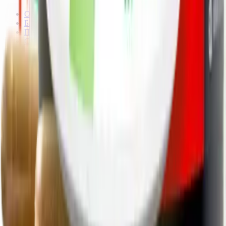
О нас
Блог
Партнёрам
Сертификаты качества
Пользовательское соглашение
Согласие на обработку данных
Поддержка
Контакты
Частые вопросы
Мои заказы
Горячая линия
8 (931) 000-29-97
С 10 до 19 (пн.–пт.),
с 10 до 16 (сб.–вс.) по Москве
Написать нам
Не нашли нужный товар?
Статьи о здоровье и витаминах