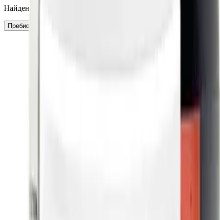
Найдено:
7
Пребиотик