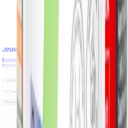
-
30
%
Нет в наличии
Боровая матка и красная щетка, капсулы, 60 шт. Алтайские
традиции
1 389
₽
973
₽
+
97
бонус
а
Уведомить