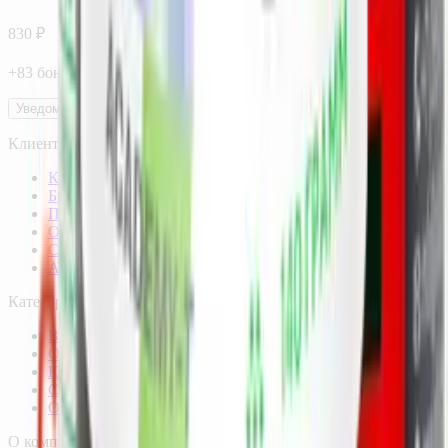
830
₽
+
83
бонус
а
Уведомить
Клиентам
Каталог
Бренды
Подбор по веществам
Оплата заказов
Способы доставки
Акции
Категории
Витамины и минералы
Омега-3
Коллаген
Спортпитание
От стресса
О компании