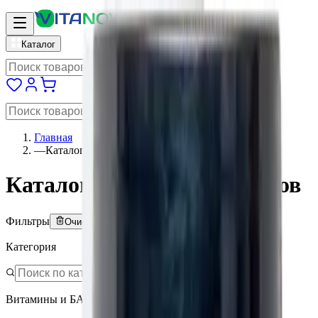
vitanow
Каталог
Главная
—
Каталог
Каталог витаминов и БАДов
Фильтры
Очистить всё
Категория
Витамины и БАД