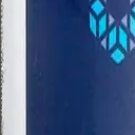
D-манноза
L-аргинин
L-Глицин
L-глутамин
L-глутатион Глутатион
Показать ещё (
140
)
Бренд
RISINGSTAR
Вита-Стандарт
MotherPlant
КЛАДОВИТ
NOW FOODS
Показать ещё (
15
)
Цена, ₽