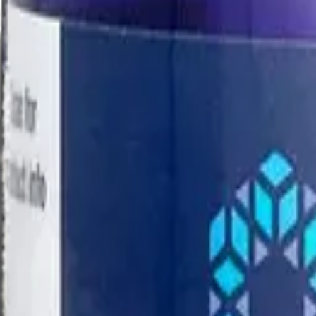
Категория
Витамины и БАД
Витамины и минералы
Минералы
Мультикомплексы
Для детей
Иммуностимуляторы
Показать ещё (
16
)
Спортивное питание
Протеин
Растительный протеин
Гейнеры
Креатин
Аминокислоты
Показать ещё (
9
)
Активное вещество