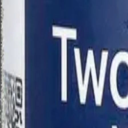
—
В наличии
Фильтры
1
Сортировка:
Популярные
Найдено:
10
Витамин B12