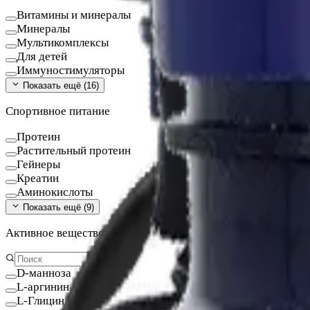
Витамины и минералы
Минералы
Мультикомплексы
Для детей
Иммуностимуляторы
Показать ещё (
16
)
Спортивное питание
Протеин
Растительный протеин
Гейнеры
Креатин
Аминокислоты
Показать ещё (
9
)
Активное вещество
D-манноза
L-аргинин
L-Глицин