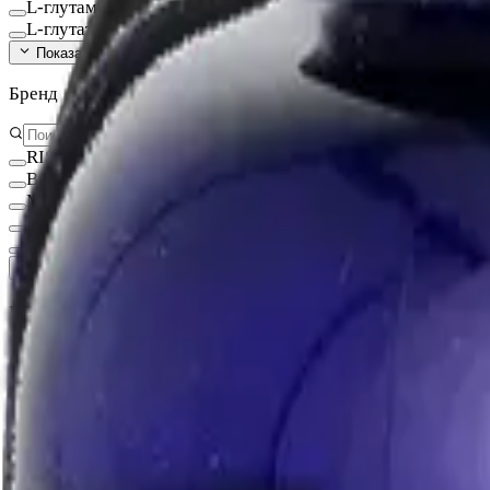
L-глутамин
L-глутатион Глутатион
Показать ещё (
140
)
Бренд
RISINGSTAR
Вита-Стандарт
MotherPlant
КЛАДОВИТ
NOW FOODS
Показать ещё (
15
)
Цена, ₽
—
В наличии
Фильтры
Очистить всё