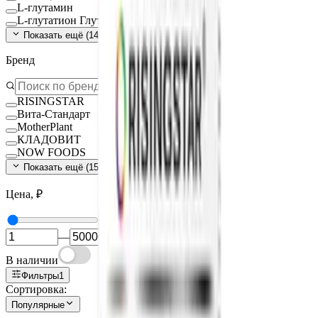
L-глутамин
L-глутатион Глутатион
Показать ещё (
140
)
Бренд
RISINGSTAR
Вита-Стандарт
MotherPlant
КЛАДОВИТ
NOW FOODS
Показать ещё (
15
)
Цена, ₽
—
В наличии
Фильтры
1
Сортировка:
Популярные