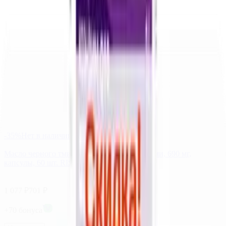
-
35
%
Нет в наличии
Масло черного тмина с Q10 и каротиноидами, 690 мг,
капсулы, 60 шт. RISINGSTAR
1 077
₽
701
₽
+
70
бонус
а