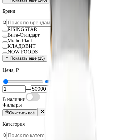
Показать ещё (
140
)
Бренд
RISINGSTAR
Вита-Стандарт
MotherPlant
КЛАДОВИТ
NOW FOODS
Показать ещё (
15
)
Цена, ₽
—
В наличии
Фильтры
Очистить всё
Категория