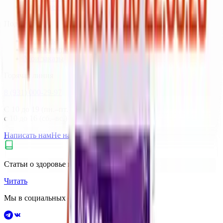
Согласие на обработку данных
Поддержка
Контакты
Частые вопросы
Мои заказы
Горячая линия
8 (931) 000-29-97
С 10 до 19 (пн.–пт.),
с 10 до 16 (сб.–вс.) по Москве
Написать нам
Не нашли нужный товар?
Статьи о здоровье и витаминах
Читать
Мы в социальных сетях