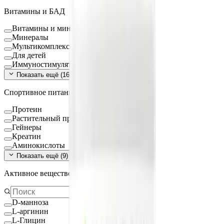
Витамины и БАД
Витамины и минералы
Минералы
Мультикомплексы
Для детей
Иммуностимуляторы
Показать ещё (
16
)
Спортивное питание
Протеин
Растительный протеин
Гейнеры
Креатин
Аминокислоты
Показать ещё (
9
)
Активное вещество
D-манноза
L-аргинин
L-Глицин