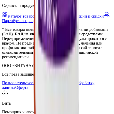
Сервисы и продукты vitanow
Каталог товаров
Блог о здоровье
Акции и скидки
Партнёрская программа
* Все товары являются биологически активными добавками
(БАД).
БАД не являются лекарственными средствами.
Перед применением рекомендуется проконсультироваться с
врачом. Не предназначены для диагностики, лечения или
профилактики заболеваний. Информация на сайте носит
ознакомительный характер и не является медицинской
рекомендацией.
ООО «ВИТАНАУ», 2023–
2026
.
Все права защищены.
Пользовательское соглашение
Согласие на обработку
данных
Оферта
Вита
Помощник vitanow.ru