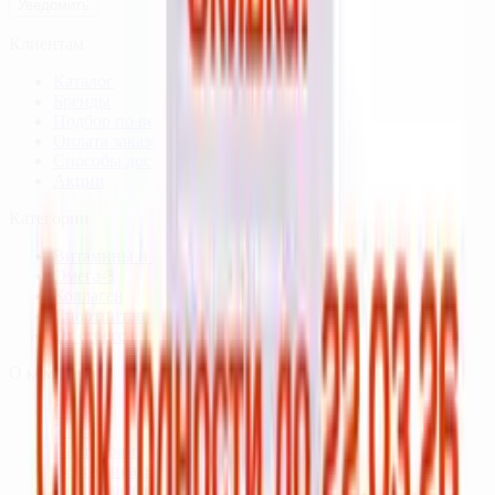
Уведомить
Клиентам
Каталог
Бренды
Подбор по веществам
Оплата заказов
Способы доставки
Акции
Категории
Витамины и минералы
Омега-3
Коллаген
Спортпитание
От стресса
О компании
О нас
Блог
Партнёрам
Сертификаты качества
Пользовательское соглашение