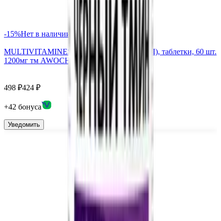
-
15
%
Нет в наличии
MULTIVITAMINES (МУЛЬТИВИТАМИНЫ), таблетки, 60 шт.
1200мг тм AWOCHACTIVE
498
₽
424
₽
+
42
бонус
а
Уведомить