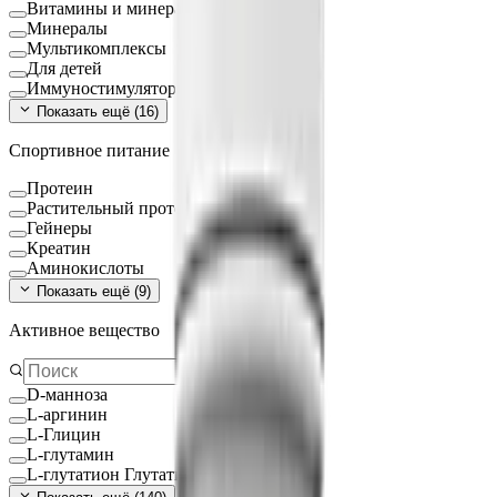
Витамины и минералы
Минералы
Мультикомплексы
Для детей
Иммуностимуляторы
Показать ещё (
16
)
Спортивное питание
Протеин
Растительный протеин
Гейнеры
Креатин
Аминокислоты
Показать ещё (
9
)
Активное вещество
D-манноза
L-аргинин
L-Глицин
L-глутамин
L-глутатион Глутатион