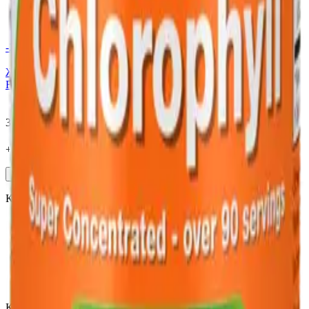
-
27
%
Нет в наличии
Жидкий хлорофилл / Chlorophyll Liquid, мята, 473 мл. NOW
Foods
3 500
₽
2 555
₽
+
255
бонус
а
Уведомить
Клиентам
Каталог
Бренды
Подбор по веществам
Оплата заказов
Способы доставки
Акции
Категории