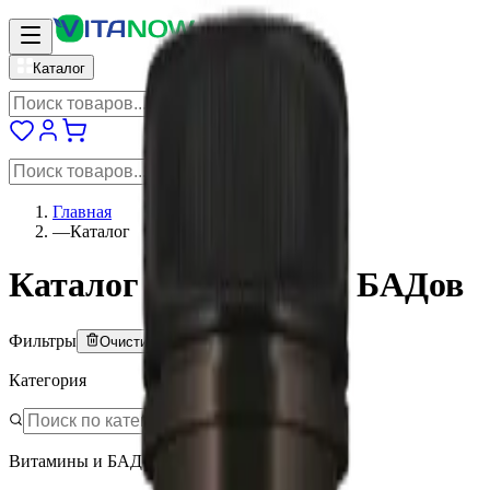
vitanow
Каталог
Главная
—
Каталог
Каталог витаминов и БАДов
Фильтры
Очистить всё
Категория
Витамины и БАД