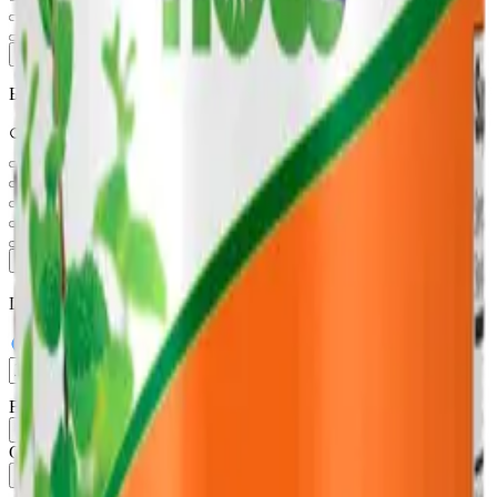
L-глутамин
L-глутатион Глутатион
Показать ещё (
140
)
Бренд
RISINGSTAR
Вита-Стандарт
MotherPlant
КЛАДОВИТ
NOW FOODS
Показать ещё (
15
)
Цена, ₽
—
В наличии
Фильтры
1
Сортировка:
Популярные