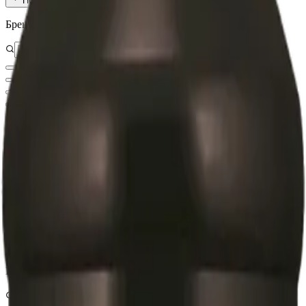
Показать ещё (
140
)
Бренд
RISINGSTAR
Вита-Стандарт
MotherPlant
КЛАДОВИТ
NOW FOODS
Показать ещё (
15
)
Цена, ₽
—
В наличии
Фильтры
Очистить всё
Категория