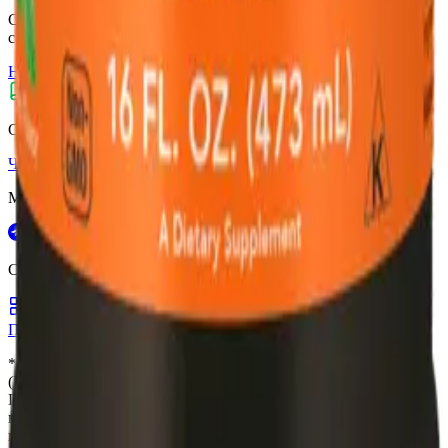
С 10 до 19 (пн.–пт.),
с 10 до 16 (сб.–вс.) по Москве
Написать нам
Не нашли нужный товар?
Статьи о здоровье и витаминах
Читать
Мы в социальных сетях
Сервисы и продукты vitanow
Каталог товаров
Блог о здоровье
Акции и скидки
Партнёрская программа
* Все товары являются биологически активными добавками
(БАД).
БАД не являются лекарственными средствами.
Перед применением рекомендуется проконсультироваться с
врачом. Не предназначены для диагностики, лечения или
профилактики заболеваний. Информация на сайте носит