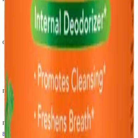
Витамины и минералы
Омега-3
Коллаген
Спортпитание
От стресса
О компании
О нас
Блог
Партнёрам
Сертификаты качества
Пользовательское соглашение
Согласие на обработку данных
Поддержка
Контакты
Частые вопросы
Мои заказы
Горячая линия
8 (931) 000-29-97