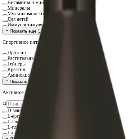
Витамины и минералы
Минералы
Мультикомплексы
Для детей
Иммуностимуляторы
Показать ещё (
16
)
Спортивное питание
Протеин
Растительный протеин
Гейнеры
Креатин
Аминокислоты
Показать ещё (
9
)
Активное вещество
D-манноза
L-аргинин
L-Глицин
L-глутамин
L-глутатион Глутатион