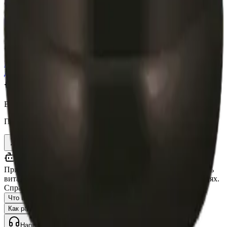
ознакомительный характер и не является медицинской
рекомендацией.
ООО «ВИТАНАУ», 2023–
2026
.
Все права защищены.
Пользовательское соглашение
Согласие на обработку
данных
Оферта
Вита
Помощник vitanow.ru
Привет! Я Вита — помощник vitanow.ru 👋 Помогу выбрать
витамины и добавки, отвечу на вопросы о доставке и акциях.
Спрашивайте!
Что посоветуете для иммунитета?
Есть ли омега-3?
Как работает доставка?
Есть ли скидки?
Написать оператору