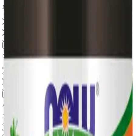
Витамины и БАД
Витамины и минералы
Минералы
Мультикомплексы
Для детей
Иммуностимуляторы
Показать ещё (
16
)
Спортивное питание
Протеин
Растительный протеин
Гейнеры
Креатин
Аминокислоты
Показать ещё (
9
)
Активное вещество
D-манноза
L-аргинин
L-Глицин