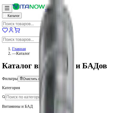
vitanow
Каталог
Главная
—
Каталог
Каталог витаминов и БАДов
Фильтры
Очистить всё
Категория
Витамины и БАД