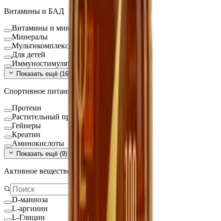
Витамины и БАД
Витамины и минералы
Минералы
Мультикомплексы
Для детей
Иммуностимуляторы
Показать ещё (
16
)
Спортивное питание
Протеин
Растительный протеин
Гейнеры
Креатин
Аминокислоты
Показать ещё (
9
)
Активное вещество
D-манноза
L-аргинин
L-Глицин