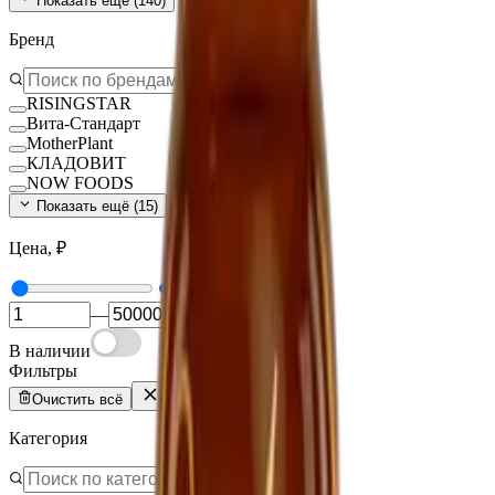
Показать ещё (
140
)
Бренд
RISINGSTAR
Вита-Стандарт
MotherPlant
КЛАДОВИТ
NOW FOODS
Показать ещё (
15
)
Цена, ₽
—
В наличии
Фильтры
Очистить всё
Категория