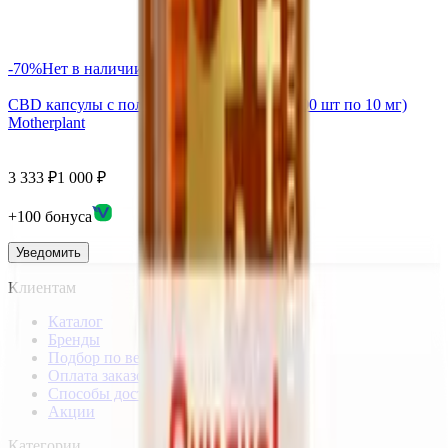
-
70
%
Нет в наличии
CBD капсулы с полипренолами 1000 мг (100 шт по 10 мг)
Motherplant
3 333
₽
1 000
₽
+
100
бонус
а
Уведомить
Клиентам
Каталог
Бренды
Подбор по веществам
Оплата заказов
Способы доставки
Акции
Категории