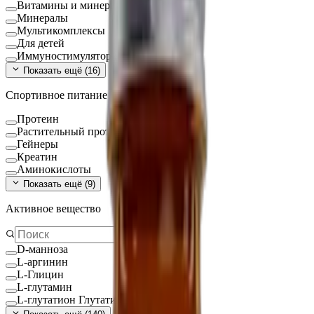
Витамины и минералы
Минералы
Мультикомплексы
Для детей
Иммуностимуляторы
Показать ещё (
16
)
Спортивное питание
Протеин
Растительный протеин
Гейнеры
Креатин
Аминокислоты
Показать ещё (
9
)
Активное вещество
D-манноза
L-аргинин
L-Глицин
L-глутамин
L-глутатион Глутатион