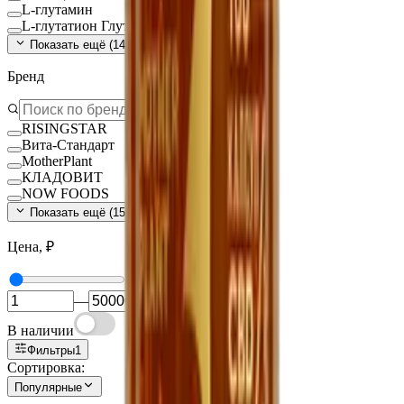
L-глутамин
L-глутатион Глутатион
Показать ещё (
140
)
Бренд
RISINGSTAR
Вита-Стандарт
MotherPlant
КЛАДОВИТ
NOW FOODS
Показать ещё (
15
)
Цена, ₽
—
В наличии
Фильтры
1
Сортировка:
Популярные