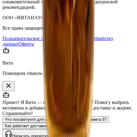
ознакомительный характер и не является медицинской
рекомендацией.
ООО «ВИТАНАУ», 2023–
2026
.
Все права защищены.
Пользовательское соглашение
Согласие на обработку
данных
Оферта
Вита
Помощник vitanow.ru
Привет! Я Вита — помощник vitanow.ru 👋 Помогу выбрать
витамины и добавки, отвечу на вопросы о доставке и акциях.
Спрашивайте!
Что посоветуете для иммунитета?
Есть ли омега-3?
Как работает доставка?
Есть ли скидки?
Написать оператору