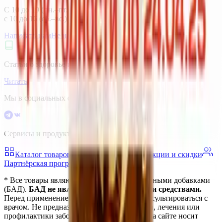
С 10 до 19 (пн.–пт.),
с 10 до 16 (сб.–вс.) по Москве
Написать нам
Не нашли нужный товар?
Статьи о здоровье и витаминах
Читать
Мы в социальных сетях
Сервисы и продукты vitanow
Каталог товаров
Блог о здоровье
Акции и скидки
Партнёрская программа
* Все товары являются биологически активными добавками
(БАД).
БАД не являются лекарственными средствами.
Перед применением рекомендуется проконсультироваться с
врачом. Не предназначены для диагностики, лечения или
профилактики заболеваний. Информация на сайте носит