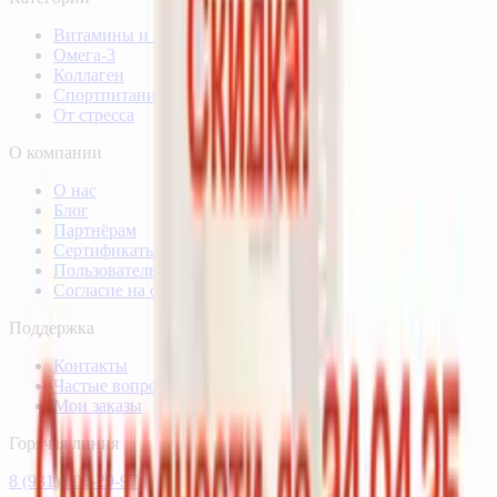
Витамины и минералы
Омега-3
Коллаген
Спортпитание
От стресса
О компании
О нас
Блог
Партнёрам
Сертификаты качества
Пользовательское соглашение
Согласие на обработку данных
Поддержка
Контакты
Частые вопросы
Мои заказы
Горячая линия
8 (931) 000-29-97