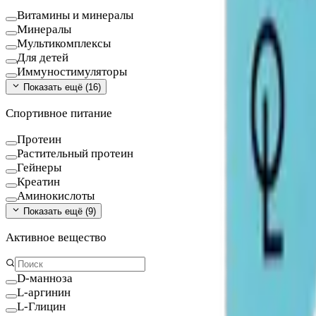
Витамины и минералы
Минералы
Мультикомплексы
Для детей
Иммуностимуляторы
Показать ещё (
16
)
Спортивное питание
Протеин
Растительный протеин
Гейнеры
Креатин
Аминокислоты
Показать ещё (
9
)
Активное вещество
D-манноза
L-аргинин
L-Глицин