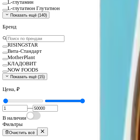
L-глутамин
L-глутатион Глутатион
Показать ещё (
140
)
Бренд
RISINGSTAR
Вита-Стандарт
MotherPlant
КЛАДОВИТ
NOW FOODS
Показать ещё (
15
)
Цена, ₽
—
В наличии
Фильтры
Очистить всё