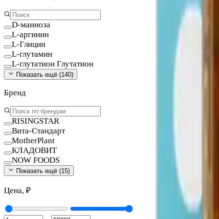
D-манноза
L-аргинин
L-Глицин
L-глутамин
L-глутатион Глутатион
Показать ещё (
140
)
Бренд
RISINGSTAR
Вита-Стандарт
MotherPlant
КЛАДОВИТ
NOW FOODS
Показать ещё (
15
)
Цена, ₽