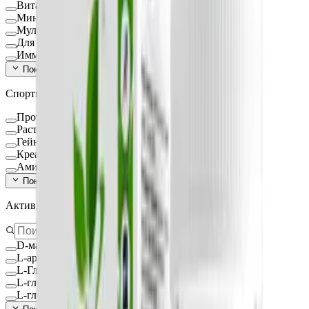
Витамины и минералы
Минералы
Мультикомплексы
Для детей
Иммуностимуляторы
Показать ещё (
16
)
Спортивное питание
Протеин
Растительный протеин
Гейнеры
Креатин
Аминокислоты
Показать ещё (
9
)
Активное вещество
D-манноза
L-аргинин
L-Глицин
L-глутамин
L-глутатион Глутатион