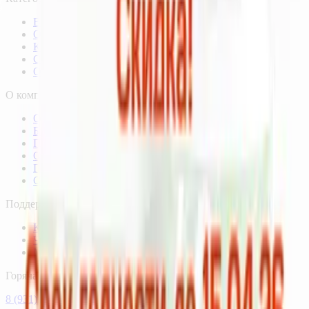
Витамины и минералы
Омега-3
Коллаген
Спортпитание
От стресса
О компании
О нас
Блог
Партнёрам
Сертификаты качества
Пользовательское соглашение
Согласие на обработку данных
Поддержка
Контакты
Частые вопросы
Мои заказы
Горячая линия
8 (931) 000-29-97