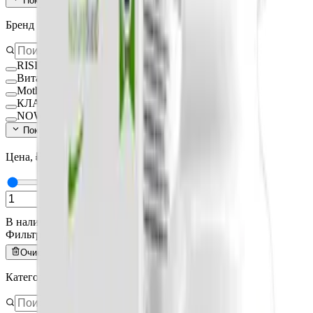
Показать ещё (
140
)
Бренд
RISINGSTAR
Вита-Стандарт
MotherPlant
КЛАДОВИТ
NOW FOODS
Показать ещё (
15
)
Цена, ₽
—
В наличии
Фильтры
Очистить всё
Категория