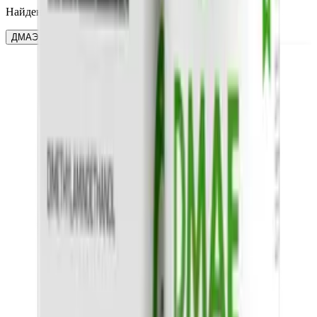
Найдено:
1
ДМАЭ (Диметиламиноэтанол)