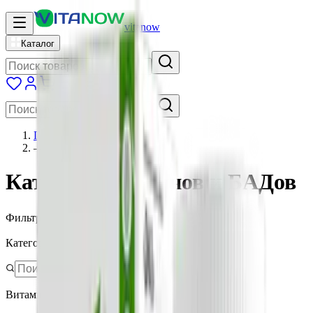
vitanow
Каталог
Главная
—
Каталог
Каталог витаминов и БАДов
Фильтры
Очистить всё
Категория
Витамины и БАД