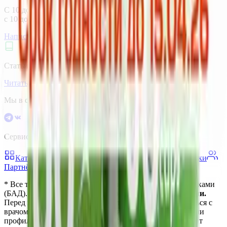
С 10 до 19 (пн.–пт.),
с 10 до 16 (сб.–вс.) по Москве
Написать нам
Не нашли нужный товар?
Статьи о здоровье и витаминах
Читать
Мы в социальных сетях
Сервисы и продукты vitanow
Каталог товаров
Блог о здоровье
Акции и скидки
Партнёрская программа
* Все товары являются биологически активными добавками
(БАД).
БАД не являются лекарственными средствами.
Перед применением рекомендуется проконсультироваться с
врачом. Не предназначены для диагностики, лечения или
профилактики заболеваний. Информация на сайте носит