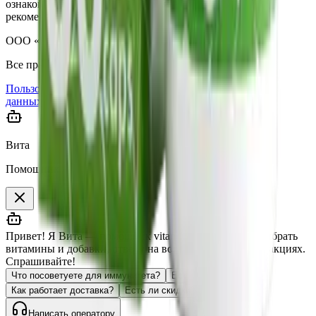
ознакомительный характер и не является медицинской
рекомендацией.
ООО «ВИТАНАУ», 2023–
2026
.
Все права защищены.
Пользовательское соглашение
Согласие на обработку
данных
Оферта
Вита
Помощник vitanow.ru
Привет! Я Вита — помощник vitanow.ru 👋 Помогу выбрать
витамины и добавки, отвечу на вопросы о доставке и акциях.
Спрашивайте!
Что посоветуете для иммунитета?
Есть ли омега-3?
Как работает доставка?
Есть ли скидки?
Написать оператору