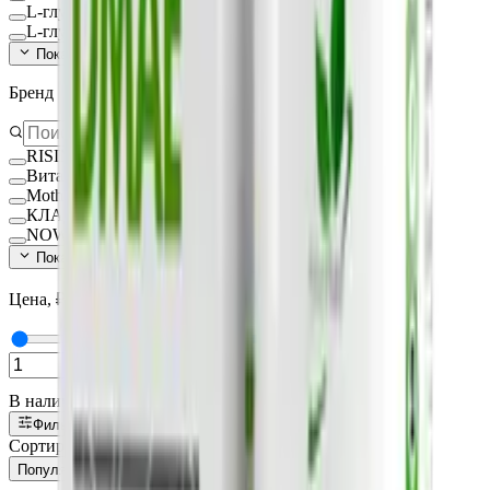
L-глутамин
L-глутатион Глутатион
Показать ещё (
140
)
Бренд
RISINGSTAR
Вита-Стандарт
MotherPlant
КЛАДОВИТ
NOW FOODS
Показать ещё (
15
)
Цена, ₽
—
В наличии
Фильтры
1
Сортировка:
Популярные