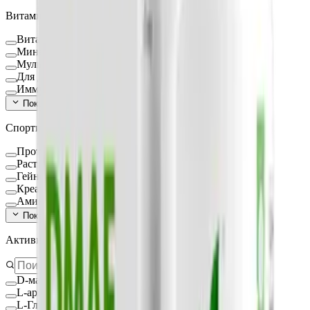
Витамины и БАД
Витамины и минералы
Минералы
Мультикомплексы
Для детей
Иммуностимуляторы
Показать ещё (
16
)
Спортивное питание
Протеин
Растительный протеин
Гейнеры
Креатин
Аминокислоты
Показать ещё (
9
)
Активное вещество
D-манноза
L-аргинин
L-Глицин