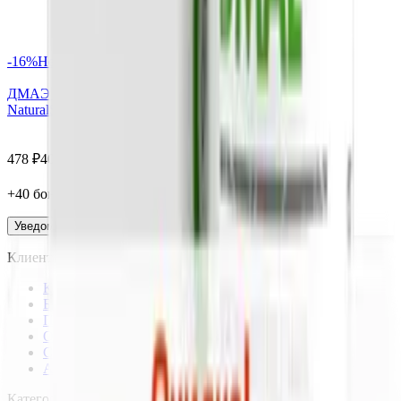
-
16
%
Нет в наличии
ДМАЭ (Диметиламиноэтанол) DMAE капсулы, 60 шт.
NaturalSupp
478
₽
402
₽
+
40
бонус
а
Уведомить
Клиентам
Каталог
Бренды
Подбор по веществам
Оплата заказов
Способы доставки
Акции
Категории